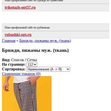
Наш профильный сайт по одежде из трикотажа
trikotazh-opt37.ru
Наш профильный сайт по рубашкам
rubashki-opt.ru
Главная
»
Брижди, пижамы муж. (ткань)
Брижди, пижамы муж. (ткань)
Вид:
Список
/
Сетка
На странице:
Сортировка:
Сравнение товаров (0)